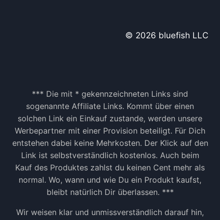
S
B
U
© 2026 bluefish LLC
S
I
N
E
S
S
*** Die mit * gekennzeichneten Links sind
N
sogenannte Affiliate Links. Kommt über einen
E
solchen Link ein Einkauf zustande, werden unsere
B
Werbepartner mit einer Provision beteiligt. Für Dich
E
entstehen dabei keine Mehrkosten. Der Klick auf den
N
D
Link ist selbstverständlich kostenlos. Auch beim
E
Kauf des Produktes zahlst du keinen Cent mehr als
I
normal. Wo, wann und wie Du ein Produkt kaufst,
N
bleibt natürlich Dir überlassen. ***
E
M
Wir weisen klar und unmissverständlich darauf hin,
J