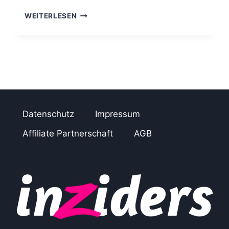
A
WEITERLESEN
F
F
I
L
I
A
T
E
M
Datenschutz
Impressum
A
R
Affiliate Partnerschaft
AGB
K
E
T
I
N
G
–
A
L