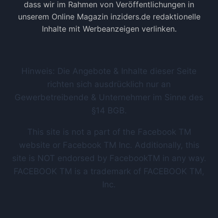
dass wir im Rahmen von Veröffentlichungen in
O
unserem Online Magazin inziders.de redaktionelle
B
Inhalte mit Werbeanzeigen verlinken.
Hinweis: Die Angebote & Inhalte dieser Seite
richten sich ausdrücklich nur an
Gewerbetreibende & Unternehmer im Sinne des
§14 BGB.
This site is not a part of the Facebook TM
website or Facebook TM Inc. Additionally, this
site is NOT endorsed by FacebookTM in any way.
FACEBOOK TM is a trademark of FACEBOOK TM,
Inc.