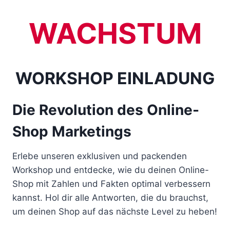
Z
u
WACHSTUM
m
I
n
WORKSHOP EINLADUNG
h
a
l
Die Revolution des Online-
t
Shop Marketing
s
s
p
Erlebe unseren exklusiven und packenden
r
Workshop und entdecke, wie du deinen Online-
i
Shop mit Zahlen und Fakten optimal verbessern
n
kannst. Hol dir alle Antworten, die du brauchst,
g
um deinen Shop auf das nächste Level zu heben!
e
n