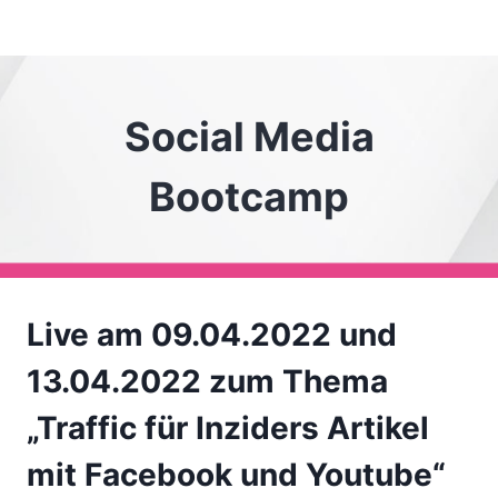
Z
u
m
I
Social Media
n
h
Bootcamp
a
l
t
s
p
Live am 09.04.2022 und
r
i
13.04.2022 zum Thema
n
„Traffic für Inziders Artikel
g
e
mit Facebook und Youtube“
n