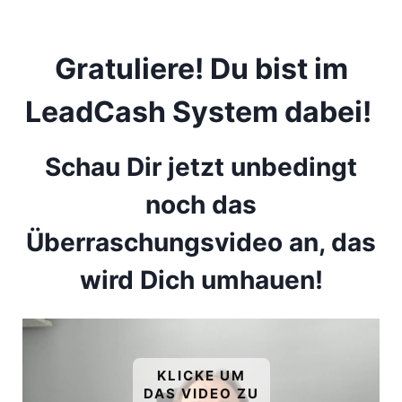
Z
u
m
Gratuliere! Du bist im
I
LeadCash System dabei!
n
h
a
Schau Dir jetzt unbedingt
l
noch das
t
s
Überraschungsvideo an, das
p
wird Dich umhauen!
r
i
n
g
e
KLICKE UM
DAS VIDEO ZU
n